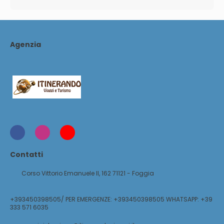
Agenzia
Contatti
Corso Vittorio Emanuele II, 162 71121 - Foggia
+393450398505/ PER EMERGENZE: +393450398505 WHATSAPP: +39
333 571 6035