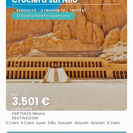
Crociera sul Nilo
4 LOCALITÀ
4 TRASPORTO
7 NOTTE/I
Crociera minimo 6 persone
Da
3.501 €
a persona
PARTENZA:
Milano
Vedere
DESTINAZIONI
Il Cairo · Il Cairo · Luxor · Edfu · Assuan · Assuan · Assuan · Il Cairo