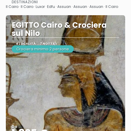
Vedere
DESTINAZIONI
Il Cairo · Il Cairo · Luxor · Edfu · Assuan · Assuan · Assuan · Il Cairo
EGITTO Cairo & Crociera
sul Nilo
4 LOCALITÀ
7 NOTTE/I
Crociera minimo 2 persone
Da