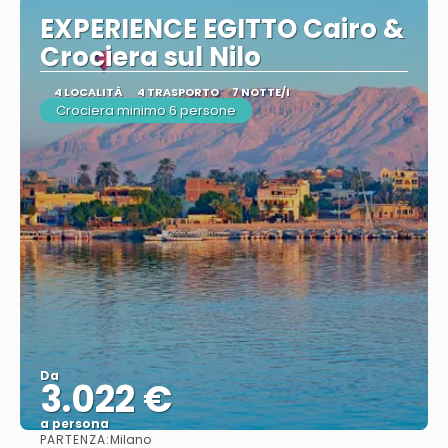
EXPERIENCE EGITTO Cairo &
Crociera sul Nilo
4 LOCALITÀ
4 TRASPORTO
7 NOTTE/I
Crociera minimo 6 persone
Da
3.022 €
a persona
PARTENZA:
Milano