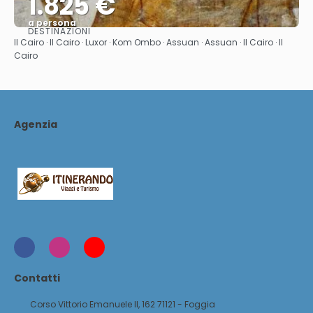
1.825 €
a persona
DESTINAZIONI
Vedere
Il Cairo · Il Cairo · Luxor · Kom Ombo · Assuan · Assuan · Il Cairo · Il
Cairo
Agenzia
Contatti
Corso Vittorio Emanuele II, 162 71121 - Foggia