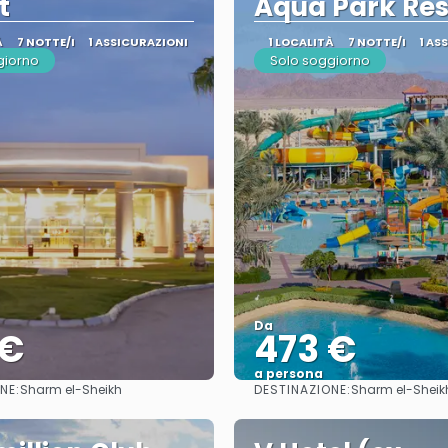
t
Aqua Park Res
À
7 NOTTE/I
1 ASSICURAZIONI
1 LOCALITÀ
7 NOTTE/I
1 AS
giorno
Solo soggiorno
Da
 €
473 €
a persona
NE:
DESTINAZIONE:
Sharm el-Sheikh
Sharm el-Sheik
Vedere
Vedere