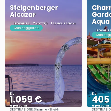
Steigenberger
Charm
Alcazar
Garde
Aqua
1 LOCALITÀ
7 NOTTE/I
1 ASSICURAZIONI
Solo soggiorno
1 LOCALIT
Solo sog
Da
Da
1.059 €
405
a persona
a persona
DESTINAZIONE:
DESTINAZIO
Sharm el-Sheikh