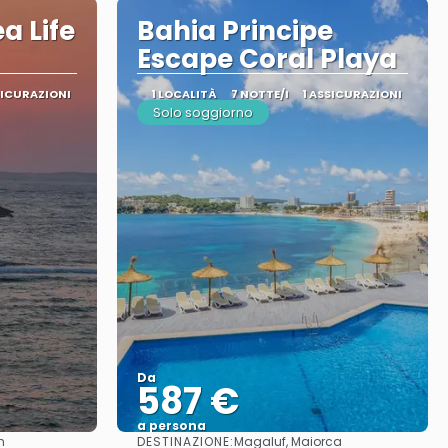
a Life
Bahia Principe
Escape Coral Playa
SICURAZIONI
1 LOCALITÀ
7 NOTTE/I
1 ASSICURAZIONI
Solo soggiorno
Da
587 €
a persona
DESTINAZIONE:
h
Magaluf, Maiorca