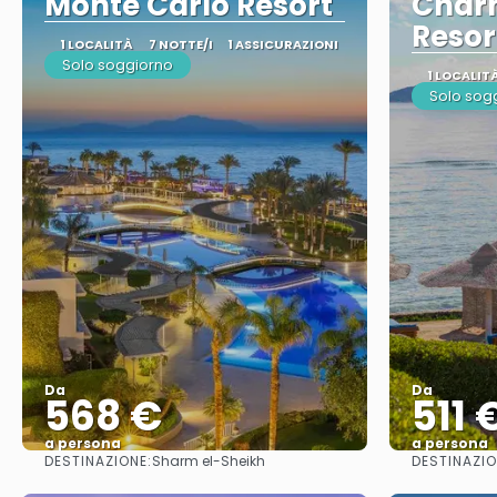
Monte Carlo Resort
Charm
Resor
1 LOCALITÀ
7 NOTTE/I
1 ASSICURAZIONI
Solo soggiorno
1 LOCALIT
Solo sog
Da
Da
568 €
511 
a persona
a persona
DESTINAZIONE:
DESTINAZIO
Sharm el-Sheikh
Vedere