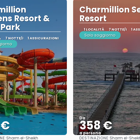
illion
Charmillion Se
ns Resort &
Resort
 Park
1 LOCALITÀ
7 NOTTE/I
1 AS
Solo soggiorno
À
7 NOTTE/I
1 ASSICURAZIONI
giorno
Da
 €
358 €
a persona
NE:
DESTINAZIONE:
Sharm el-Sheikh
Sharm el-Sheik