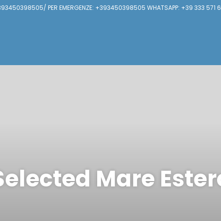
93450398505/ PER EMERGENZE: +393450398505 WHATSAPP: +39 333 571 
Selected Mare Ester