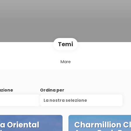
Temi
Mare
azione
Ordina per
La nostra selezione
a Oriental
Charmillion C