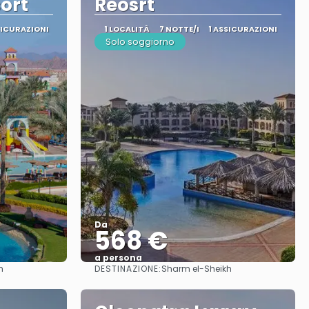
ort
Reosrt
SICURAZIONI
1 LOCALITÀ
7 NOTTE/I
1 ASSICURAZIONI
Solo soggiorno
Da
568 €
a persona
DESTINAZIONE:
h
Sharm el-Sheikh
Vedere