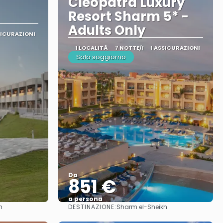
Cleopatra Luxury
Resort Sharm 5* -
Adults Only
SICURAZIONI
1 LOCALITÀ
7 NOTTE/I
1 ASSICURAZIONI
Solo soggiorno
Da
851 €
a persona
DESTINAZIONE:
h
Sharm el-Sheikh
Vedere