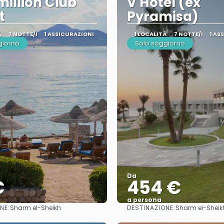
illion Club
V Hotel (ex
t
Pyramisa)
À
7 NOTTE/I
1 ASSICURAZIONI
1 LOCALITÀ
7 NOTTE/I
1 AS
giorno
Solo soggiorno
Da
€
454 €
a persona
NE:
DESTINAZIONE:
Sharm el-Sheikh
Sharm el-Sheik
Vedere
Vedere