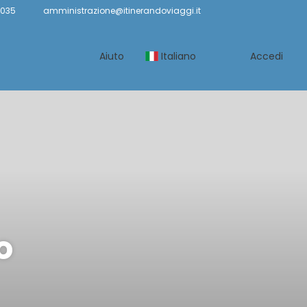
6035
amministrazione@itinerandoviaggi.it
Aiuto
Italiano
Accedi
o