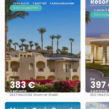
Resor
1 LOCALITÀ
7 NOTTE/I
1 ASSICURAZIONI
Solo soggiorno
1 LOCALIT
Solo sog
Da
Da
383 €
397
a persona
a persona
DESTINAZIONE:
DESTINAZIO
Sharm el-Sheikh
Vedere