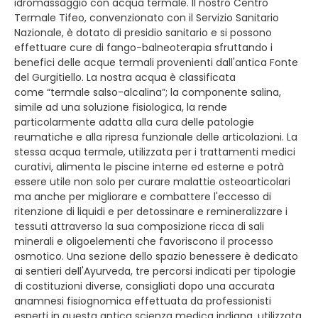
idromassaggio con acqua termale. Il nostro Centro
Termale Tifeo, convenzionato con il Servizio Sanitario
Nazionale, è dotato di presidio sanitario e si possono
effettuare cure di fango-balneoterapia sfruttando i
benefici delle acque termali provenienti dall'antica Fonte
del Gurgitiello. La nostra acqua è classificata
come “termale salso-alcalina”; la componente salina,
simile ad una soluzione fisiologica, la rende
particolarmente adatta alla cura delle patologie
reumatiche e alla ripresa funzionale delle articolazioni. La
stessa acqua termale, utilizzata per i trattamenti medici
curativi, alimenta le piscine interne ed esterne e potrà
essere utile non solo per curare malattie osteoarticolari
ma anche per migliorare e combattere l'eccesso di
ritenzione di liquidi e per detossinare e remineralizzare i
tessuti attraverso la sua composizione ricca di sali
minerali e oligoelementi che favoriscono il processo
osmotico. Una sezione dello spazio benessere è dedicato
ai sentieri dell'Ayurveda, tre percorsi indicati per tipologie
di costituzioni diverse, consigliati dopo una accurata
anamnesi fisiognomica effettuata da professionisti
esperti in questa antica scienza medica indiana, utilizzata