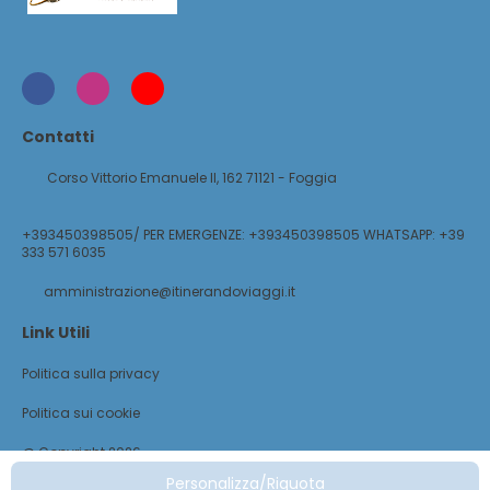
Contatti
Corso Vittorio Emanuele II, 162 71121 - Foggia
+393450398505/ PER EMERGENZE: +393450398505 WHATSAPP: +39
333 571 6035
amministrazione@itinerandoviaggi.it
Link Utili
Politica sulla privacy
Politica sui cookie
@ Copyright 2026
Personalizza/Riquota