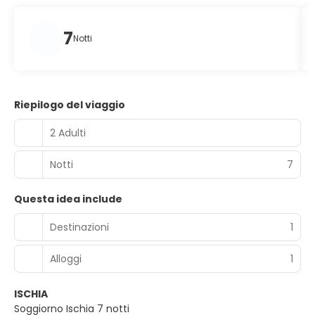
7
Notti
Riepilogo del viaggio
2 Adulti
Notti
7
Questa idea include
Destinazioni
1
Alloggi
1
ISCHIA
Soggiorno Ischia 7 notti