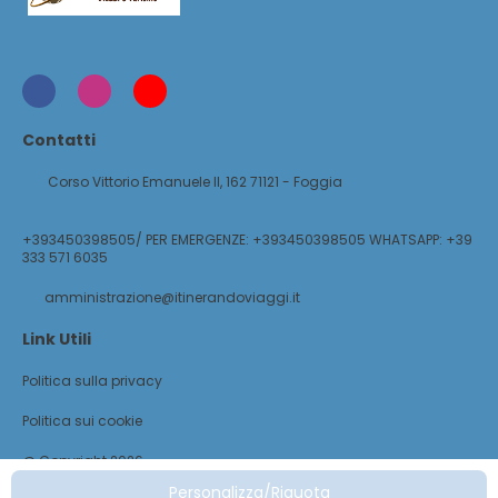
Contatti
Corso Vittorio Emanuele II, 162 71121 - Foggia
+393450398505/ PER EMERGENZE: +393450398505 WHATSAPP: +39
333 571 6035
amministrazione@itinerandoviaggi.it
Link Utili
Politica sulla privacy
Politica sui cookie
@ Copyright 2026
Personalizza/Riquota