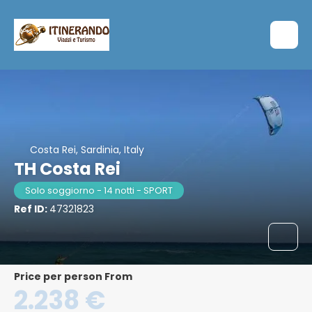
Costa Rei, Sardinia, Italy
TH Costa Rei
Solo soggiorno - 14 notti - SPORT
Ref ID:
47321823
price per person From
2.238 €