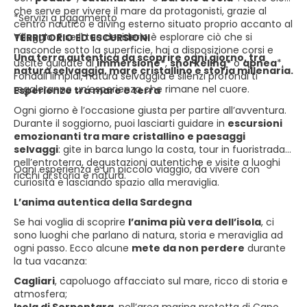
che serve per vivere il mare da protagonisti, grazie al
*Servizi a pagamento
centro nautico e diving esterno situato proprio accanto al
Villaggio. E se il tuo desiderio è esplorare ciò che si
TERRITORIO ED ESCURSIONI
nasconde sotto la superficie, hai a disposizione corsi e
Una terra autentica da scoprire ogni giorno, tra
uscite guidate di
immersione*
,
snorkeling*
o
apnea
*.
natura selvaggia, mare cristallino e storia millenaria.
Fondali limpidi, natura selvaggia e silenzi profondi ti
regaleranno un’esperienza che rimane nel cuore.
Esperienze tra mare e terra
Ogni giorno è l’occasione giusta per partire all’avventura.
Durante il soggiorno, puoi lasciarti guidare in
escursioni
emozionanti tra mare cristallino e paesaggi
selvaggi
: gite in barca lungo la costa, tour in fuoristrada
nell’entroterra, degustazioni autentiche e visite a luoghi
Ogni esperienza è un piccolo viaggio, da vivere con
ricchi di storia e natura.
curiosità e lasciando spazio alla meraviglia.
L’anima autentica della Sardegna
Se hai voglia di scoprire
l’anima più vera dell’isola
, ci
sono luoghi che parlano di natura, storia e meraviglia ad
ogni passo. Ecco alcune
mete da non perdere
durante
la tua vacanza:
Cagliari
, capoluogo affacciato sul mare, ricco di storia e
atmosfera;