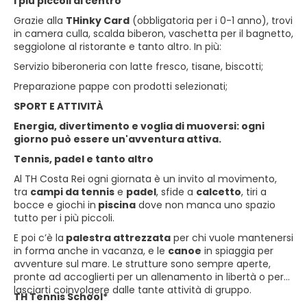
I più piccoli al centro
Grazie alla
THinky Card
(obbligatoria per i 0-1 anno), trovi
in camera culla, scalda biberon, vaschetta per il bagnetto,
seggiolone al ristorante e tanto altro. In più:
Servizio biberoneria con latte fresco, tisane, biscotti;
Preparazione pappe con prodotti selezionati;
SPORT E ATTIVITÀ
Energia, divertimento e voglia di muoversi: ogni
giorno può essere un'avventura attiva.
Tennis, padel e tanto altro
Al TH Costa Rei ogni giornata è un invito al movimento,
tra
campi da tennis
e
padel
, sfide a
calcetto
, tiri a
bocce e giochi in
piscina
dove non manca uno spazio
tutto per i più piccoli.
E poi c’è la
palestra attrezzata
per chi vuole mantenersi
in forma anche in vacanza, e le
canoe
in spiaggia per
avventure sul mare. Le strutture sono sempre aperte,
pronte ad accoglierti per un allenamento in libertà o per
lasciarti coinvolgere dalle tante attività di gruppo.
TH Tennis School*