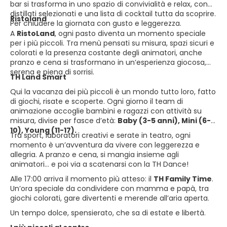
bar si trasforma in uno spazio di convivialità e relax, con
distillati selezionati e una lista di cocktail tutta da scoprire.
Ristoland
Per chiudere la giornata con gusto e leggerezza.
A
RistoLand
, ogni pasto diventa un momento speciale
per i più piccoli. Tra menù pensati su misura, spazi sicuri e
colorati e la presenza costante degli animatori, anche
pranzo e cena si trasformano in un’esperienza giocosa,
serena e piena di sorrisi.
TH Land Smart
Qui la vacanza dei più piccoli è un mondo tutto loro, fatto
di giochi, risate e scoperte. Ogni giorno il team di
animazione accoglie bambini e ragazzi con attività su
misura, divise per fasce d’età:
Baby (3-5 anni), Mini (6-
10), Young (11-17).
Tra sport, laboratori creativi e serate in teatro, ogni
momento è un’avventura da vivere con leggerezza e
allegria. A pranzo e cena, si mangia insieme agli
animatori… e poi via a scatenarsi con la TH Dance!
Alle 17:00 arriva il momento più atteso: il
TH Family Time
.
Un’ora speciale da condividere con mamma e papà, tra
giochi colorati, gare divertenti e merende all’aria aperta.
Un tempo dolce, spensierato, che sa di estate e libertà.