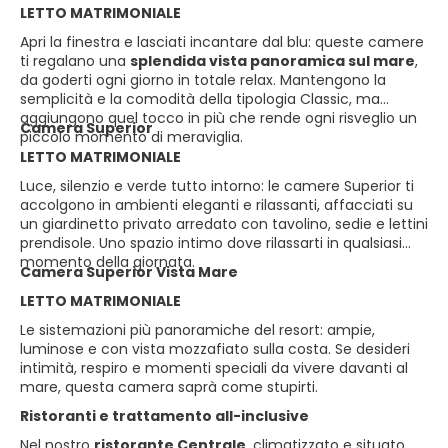
LETTO MATRIMONIALE
Apri la finestra e lasciati incantare dal blu: queste camere
ti regalano una
splendida vista panoramica sul mare
,
da goderti ogni giorno in totale relax. Mantengono la
semplicità e la comodità della tipologia Classic, ma
aggiungono quel tocco in più che rende ogni risveglio un
Camera Superior
piccolo momento di meraviglia.
LETTO MATRIMONIALE
Luce, silenzio e verde tutto intorno: le camere Superior ti
accolgono in ambienti eleganti e rilassanti, affacciati su
un giardinetto privato arredato con tavolino, sedie e lettini
prendisole. Uno spazio intimo dove rilassarti in qualsiasi
momento della giornata.
Camera Superior Vista Mare
LETTO MATRIMONIALE
Le sistemazioni più panoramiche del resort: ampie,
luminose e con vista mozzafiato sulla costa. Se desideri
intimità, respiro e momenti speciali da vivere davanti al
mare, questa camera saprà come stupirti.
Ristoranti e trattamento all-inclusive
Nel nostro
ristorante Centrale
, climatizzato e situato