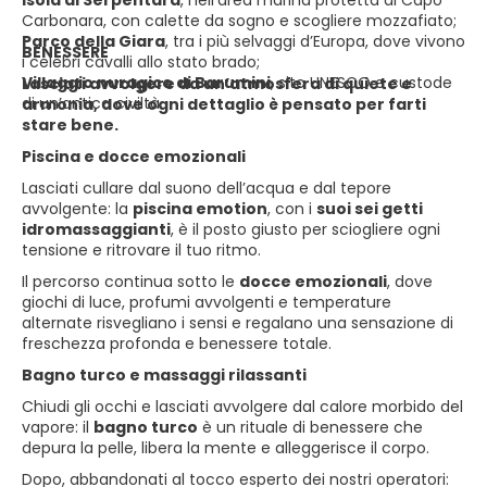
Isola di Serpentara
, nell’area marina protetta di Capo
Carbonara, con calette da sogno e scogliere mozzafiato;
Parco della Giara
, tra i più selvaggi d’Europa, dove vivono
BENESSERE
i celebri cavalli allo stato brado;
Villaggio nuragico di Barumini
, sito UNESCO e custode
Lasciati avvolgere da un’atmosfera di quiete e
di un’antica civiltà.
armonia, dove ogni dettaglio è pensato per farti
stare bene.
Piscina e docce emozionali
Lasciati cullare dal suono dell’acqua e dal tepore
avvolgente: la
piscina emotion
, con i
suoi sei getti
idromassaggianti
, è il posto giusto per sciogliere ogni
tensione e ritrovare il tuo ritmo.
Il percorso continua sotto le
docce emozionali
, dove
giochi di luce, profumi avvolgenti e temperature
alternate risvegliano i sensi e regalano una sensazione di
freschezza profonda e benessere totale.
Bagno turco e massaggi rilassanti
Chiudi gli occhi e lasciati avvolgere dal calore morbido del
vapore: il
bagno turco
è un rituale di benessere che
depura la pelle, libera la mente e alleggerisce il corpo.
Dopo, abbandonati al tocco esperto dei nostri operatori: