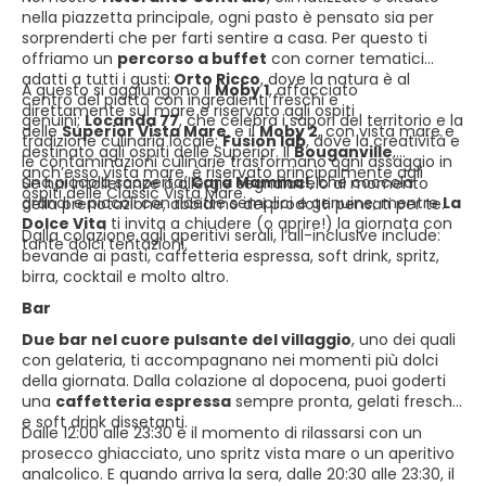
nella piazzetta principale, ogni pasto è pensato sia per
sorprenderti che per farti sentire a casa. Per questo ti
offriamo un
percorso a buffet
con corner tematici
adatti a tutti i gusti:
Orto Ricco
, dove la natura è al
A questo si aggiungono il
Moby 1
, affacciato
centro del piatto con ingredienti freschi e
direttamente sul mare e riservato agli ospiti
genuini;
Locanda 77
, che celebra i sapori del territorio e la
delle
Superior Vista Mare
, e il
Moby 2
, con vista mare e
tradizione culinaria locale;
Fusion lab
, dove la creatività e
destinato agli ospiti delle Superior. Il
Bouganville
,
le contaminazioni culinarie trasformano ogni assaggio in
anch’esso vista mare, è riservato principalmente agli
una piccola scoperta;
Cara Mamma!
, che coccola
Se hai intolleranze o allergie segnalacelo al momento
ospiti delle Classic Vista Mare.
grandi e piccoli con ricette semplici e genuine; mentre
La
della prenotazione, abbiamo dei prodotti pensati per te.
Dolce Vita
ti invita a chiudere (o aprire!) la giornata con
Dalla colazione agli aperitivi serali, l’all-inclusive include:
tante dolci tentazioni.
bevande ai pasti, caffetteria espressa, soft drink, spritz,
birra, cocktail e molto altro.
Bar
Due bar nel cuore pulsante del villaggio
, uno dei quali
con gelateria, ti accompagnano nei momenti più dolci
della giornata. Dalla colazione al dopocena, puoi goderti
una
caffetteria espressa
sempre pronta, gelati freschi
e soft drink dissetanti.
Dalle 12:00 alle 23:30 è il momento di rilassarsi con un
prosecco ghiacciato, uno spritz vista mare o un aperitivo
analcolico. E quando arriva la sera, dalle 20:30 alle 23:30, il