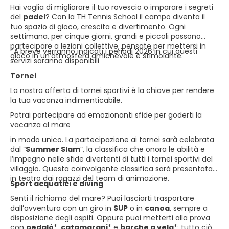
Hai voglia di migliorare il tuo rovescio o imparare i segreti
del
padel
? Con la TH Tennis School il campo diventa il
tuo spazio di gioco, crescita e divertimento. Ogni
settimana, per cinque giorni, grandi e piccoli possono
partecipare a lezioni collettive, pensate per mettersi in
*A breve verranno indicati i periodi 2026 in cui questi
gioco in un’atmosfera amichevole e stimolante.
servizi saranno disponibili
Tornei
La nostra offerta di tornei sportivi è la chiave per rendere
la tua vacanza indimenticabile.
Potrai partecipare ad emozionanti sfide per goderti la
vacanza al mare
in modo unico. La partecipazione ai tornei sarà celebrata
dal “
Summer Slam
”, la classifica che onora le abilità e
l’impegno nelle sfide divertenti di tutti i tornei sportivi del
villaggio. Questa coinvolgente classifica sarà presentata
in teatro dai ragazzi del team di animazione.
Sport acquatici e diving
Senti il richiamo del mare? Puoi lasciarti trasportare
dall’avventura con un giro in
SUP
o in
canoa
, sempre a
disposizione degli ospiti. Oppure puoi metterti alla prova
con
pedalò
*,
catamarani
* e
barche a vela
*: tutto ciò